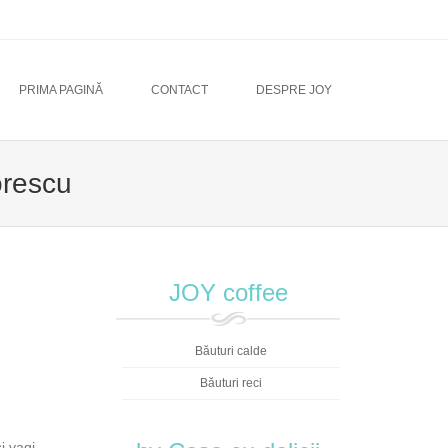
PRIMA PAGINĂ
CONTACT
DESPRE JOY
orescu
JOY coffee
Băuturi calde
Băuturi reci
i vagi