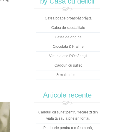
by Casa cu delicii
Cafea boabe proaspăt prăjită
Cafea de specialitate
Cafea de origine
Ciocolata & Praline
Vinuri alese ROmânești
Cadouri cu suflet
& mai multe …
Articole recente
Cadouri cu suflet pentru fiecare zi din
viata ta sau a prietenilor tai.
Pledoarie pentru o cafea bună,