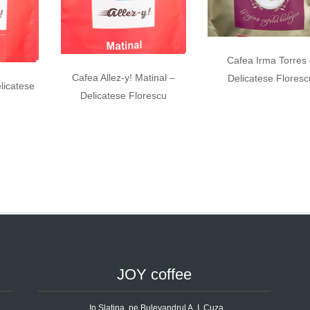
Cafea Irma Torres 
Cafea Allez-y! Matinal –
Delicatese Floresc
licatese
Delicatese Florescu
JOY coffee
In Slatina, pe Bulevandrul A. I. Cuza