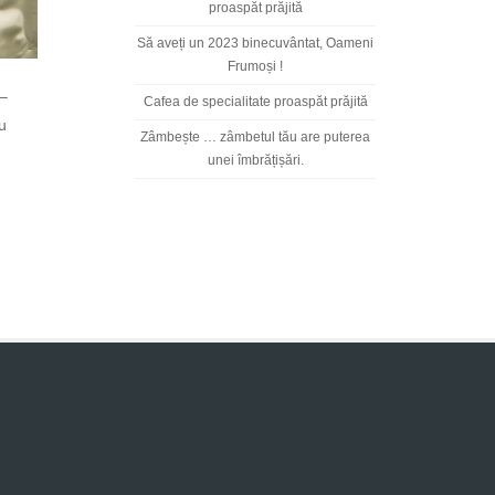
proaspăt prăjită
Să aveți un 2023 binecuvântat, Oameni
Frumoși !
–
Cafea de specialitate proaspăt prăjită
u
Zâmbește … zâmbetul tău are puterea
unei îmbrățișări.