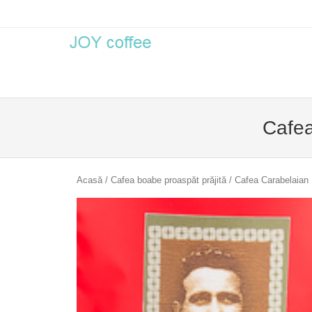
Men
SKIP 
Cafea
Acasă
/
Cafea boabe proaspăt prăjită
/ Cafea Carabelaian 