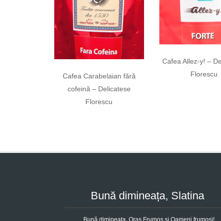
Cafea Allez-y! – De
Florescu
Cafea Carabelaian fără
cofeină – Delicatese
Florescu
Bună dimineața, Slatina
Bună dimineața, Oraș Frumos și Oameni frumoși!