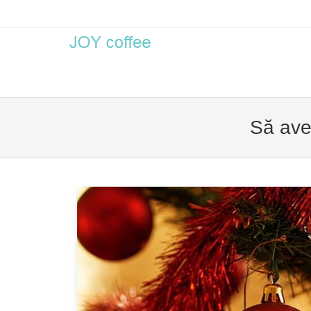
Men
SKIP 
Să ave