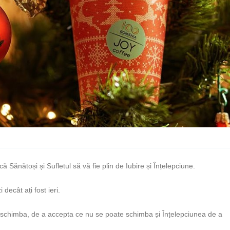
Sănătoși și Sufletul să vă fie plin de Iubire și Înțelepciune.
decât ați fost ieri.
chimba, de a accepta ce nu se poate schimba și Înțelepciunea de a