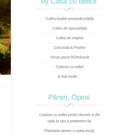
by Casa cu delicii
Cafea boabe proaspăt prăjită
Cafea de specialitate
Cafea de origine
Ciocolata & Praline
Vinuri alese ROmânești
Cadouri cu suflet
& mai multe …
Păreri, Opinii
Cadouri cu suflet pentru fiecare zi din
viata ta sau a prietenilor tai.
Pledoarie pentru o cafea bună,