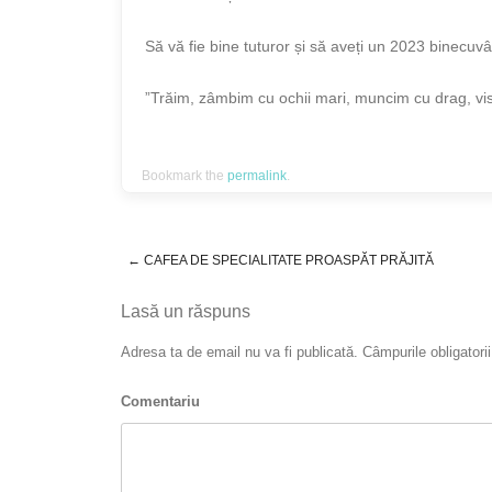
Să vă fie bine tuturor și să aveți un 2023 binecu
”Trăim, zâmbim cu ochii mari, muncim cu drag, visă
Bookmark the
permalink
.
←
CAFEA DE SPECIALITATE PROASPĂT PRĂJITĂ
Post navigation
Lasă un răspuns
Adresa ta de email nu va fi publicată.
Câmpurile obligatori
Comentariu