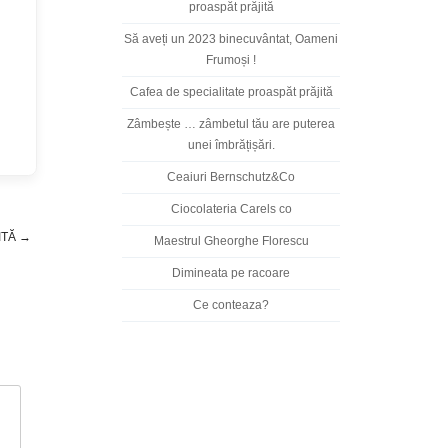
proaspăt prăjită
Să aveți un 2023 binecuvântat, Oameni
Frumoși !
Cafea de specialitate proaspăt prăjită
Zâmbește … zâmbetul tău are puterea
unei îmbrățișări.
Ceaiuri Bernschutz&Co
Ciocolateria Carels co
ITĂ
→
Maestrul Gheorghe Florescu
Dimineata pe racoare
Ce conteaza?