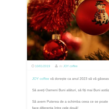
10/01/2019
de
JOY coffee
JOY coffee
vă dorește ca anul 2023 să vă găsească 
Să aveți Oameni Buni alături, să fiți mai Buni astăzi 
Să avem Puterea de a schimba ceea ce se poate s
face diferența între cele două!