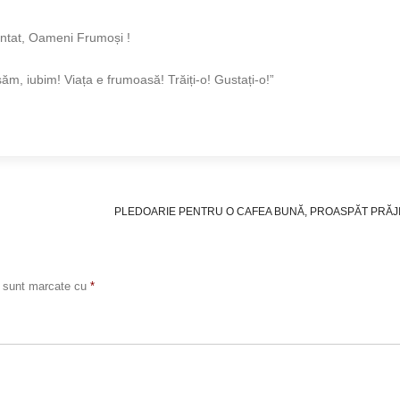
vântat, Oameni Frumoși !
m, iubim! Viața e frumoasă! Trăiți-o! Gustați-o!”
PLEDOARIE PENTRU O CAFEA BUNĂ, PROASPĂT PRĂJ
i sunt marcate cu
*