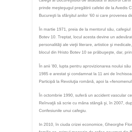
prinde meşteşugul pregătirii cafelei de la Avedis C
Bucureşti la sfârşitul anilor ’60 si care provenea d
În martie 1971, preia de la mentorul său, cafegiul
Botev 10. Treptat, locul acesta devine un adevărat 
personalităţi ale vieţii literare, artistice şi medical
blocul din Hristo Botev 10 se prăbuşeşte, dar, prin
În anii ’80, lupta pentru aprovizionarea noului său 
1985 e arestat şi condamnat la 11 ani de închisoa
Participă la Revoluţia română, apoi la «fenomenul P
În octombrie 1990, suferă un accident vascular c
Reînvaţă să scrie cu mâna stângă şi, în 2007, du
Confesiunile unui cafegiu.
In 2010, în ciuda crizei economice, Gheorghe Flor
familia sa, primul magazin de cafea gourmet din Bu