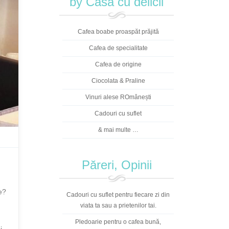
by Casa cu delicii
Cafea boabe proaspăt prăjită
Cafea de specialitate
Cafea de origine
Ciocolata & Praline
Vinuri alese ROmânești
Cadouri cu suflet
& mai multe …
Păreri, Opinii
e?
Cadouri cu suflet pentru fiecare zi din
viata ta sau a prietenilor tai.
Pledoarie pentru o cafea bună,
i