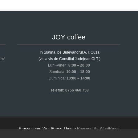
JOY coffee
In Slatina, pe Bulevandrul A. I. Cuza
im!
(vis a vis de Consiliul Județean OLT )
Luni-Vineri:
8:00 – 20:00
Sambata:
10:00 – 18:00
Duminica:
10:00 – 14:00
Telefon: 0756 460 758
Brasseriepro WordPress Theme
Powered By WordPress