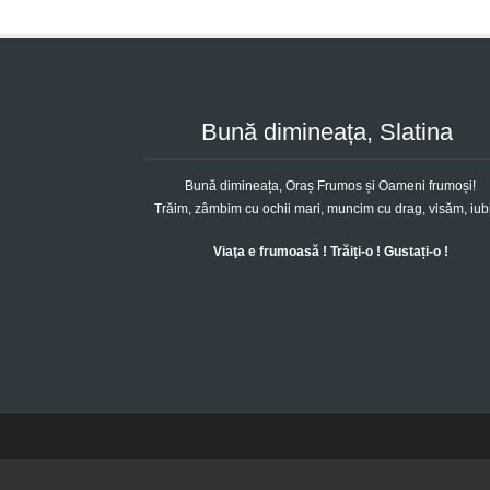
Bună dimineața, Slatina
Bună dimineața, Oraș Frumos și Oameni frumoși!
Trăim, zâmbim cu ochii mari, muncim cu drag, visăm, iub
Viaţa e frumoasă ! Trăiți-o ! Gustați-o !