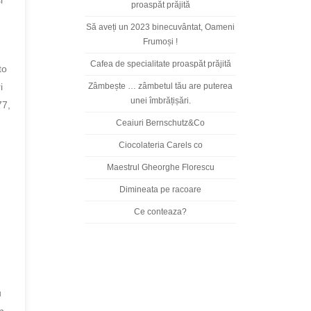
proaspăt prăjită
Să aveți un 2023 binecuvântat, Oameni
Frumoși !
Cafea de specialitate proaspăt prăjită
to
i
Zâmbește … zâmbetul tău are puterea
unei îmbrățișări.
77,
Ceaiuri Bernschutz&Co
Ciocolateria Carels co
Maestrul Gheorghe Florescu
Dimineata pe racoare
Ce conteaza?
u
n