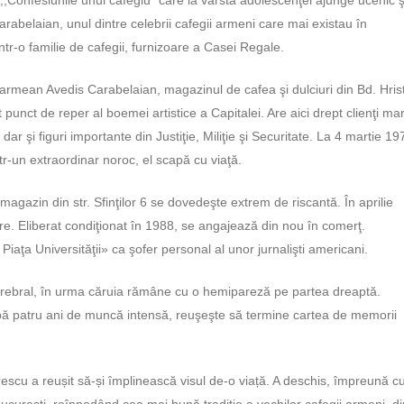
arabelaian, unul dintre celebrii cafegii armeni care mai existau în
intr-o familie de cafegii, furnizoare a Casei Regale.
 armean Avedis Carabelaian, magazinul de cafea şi dulciuri din Bd. Hris
punct de reper al boemei artistice a Capitalei. Are aici drept clienţi mar
e, dar şi figuri im­portante din Justiţie, Miliţie şi Securitate. La 4 martie 19
tr-un extraordinar noroc, el scapă cu viaţă.
magazin din str. Sfinţilor 6 se dovedeşte extrem de riscantă. În aprilie
re. Eliberat condiţionat în 1988, se angajează din nou în comerţ.
iaţa Universităţii» ca şofer personal al unor jurnalişti americani.
erebral, în urma căruia rămâne cu o hemipareză pe partea dreaptă.
pă patru ani de muncă intensă, reuşeşte să termine cartea de memorii
escu a reușit să-și împlinească visul de-o viață. A deschis, împreună c
curești, reînnodând cea mai bună tradiție a vechilor cafegii armeni, di