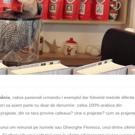
mânia
, cativa pasionati urmandu-i exemplul dar folosind metode diferite
atori sa avem parte nu doar de denumire: cafea 100% arabica din
 prajeste, din ce tara provine cafeaua? cine o prajeste? cum se prajest
 unui om minunat pe numele sau Gheorghe Florescu, unul dintre ultimii
ii ,,Confesiunile unui cafegiu” care la vârsta adolescenţei ajunge ucenic ş