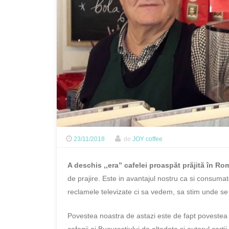
23/11/2018
de
JOY coffee
A deschis ,,era” cafelei proaspăt prăjită în Ro
de prajire. Este in avantajul nostru ca si consum
reclamele televizate ci sa vedem, sa stim unde se
Povestea noastra de astazi este de fapt povestea
cafegii ai Bucureştiului de altadata si autorul cart