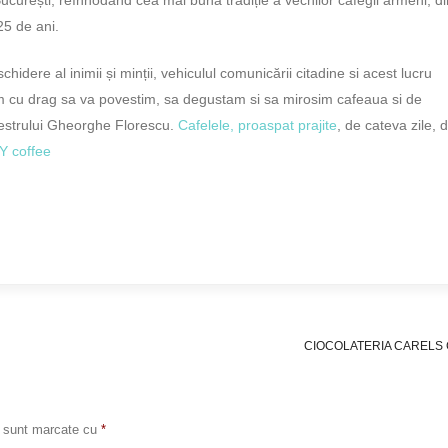
25 de ani.
hidere al inimii și minții, vehiculul comunicării citadine si acest lucru
am cu drag sa va povestim, sa degustam si sa mirosim cafeaua si de
estrului Gheorghe Florescu.
Cafelele, proaspat prajite
, de cateva zile, 
Y coffee
CIOCOLATERIA CARELS
i sunt marcate cu
*