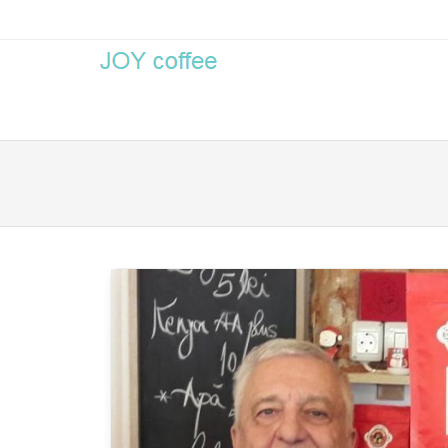
Men
SKIP 