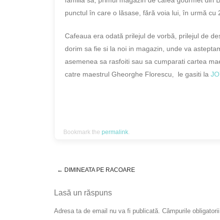
punctul în care o lăsase, fără voia lui, în urmă cu 
Cafeaua era odată prilejul de vorbă, prilejul de desc
dorim sa fie si la noi in magazin, unde va astept
asemenea sa rasfoiti sau sa cumparati cartea ma
catre maestrul Gheorghe Florescu, le gasiti la
JO
Bookmark the
permalink
.
←
DIMINEATA PE RACOARE
Post navigation
Lasă un răspuns
Adresa ta de email nu va fi publicată.
Câmpurile obligatori