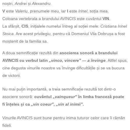
noștri,
Andrei
și
Alexandru
.
V
este
Valeriu
, prenumele meu, iar
I
este
Irinel
, soția mea.
Coloana vertebrala a brandului AVINCIS este cuvântul
VIN
.
La sfârșit,
CIS
, inițialele numelui întreg al soției mele:
Cristiana Irinel
Stoica
. Are acest privilegiu, pentru că Domeniul Vila Dobrușa a fost
moștenit de la familia sa.
A doua semnificație rezultă din
asocierea sonoră a brandului
AVINCIS cu verbul latin
„vinco, vincere” — a învinge
. Altfel spus,
cine degusta vinurile noastre va învinge dificultățile și se va bucura
de victorii.
Nu mai puțin importantă, a treia semnificație rezultă tot dintr-o
asociere sonoră:
cuvântul
„vainqueur”
în limba franceză poate
fi înțeles și ca
„vin coeur”, „vin al inimii”
.
Vinurile AVINCIS sunt bune pentru inima tuturor celor care îi rămân
fideli.