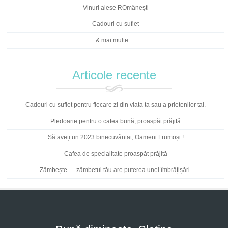
Vinuri alese ROmânești
Cadouri cu suflet
& mai multe …
Articole recente
Cadouri cu suflet pentru fiecare zi din viata ta sau a prietenilor tai.
Pledoarie pentru o cafea bună, proaspăt prăjită
Să aveți un 2023 binecuvântat, Oameni Frumoși !
Cafea de specialitate proaspăt prăjită
Zâmbește … zâmbetul tău are puterea unei îmbrățișări.