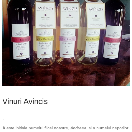
Vinuri Avincis
”
A
este inițiala numelui fiicei noastre,
Andreea
, și a numelui nepoților