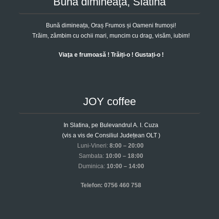
Bună dimineața, Slatina
Bună dimineața, Oraș Frumos și Oameni frumoși!
Trăim, zâmbim cu ochii mari, muncim cu drag, visăm, iubim!
Viaţa e frumoasă ! Trăiți-o ! Gustați-o !
JOY coffee
In Slatina, pe Bulevandrul A. I. Cuza
(vis a vis de Consiliul Județean OLT )
Luni-Vineri:
8:00 – 20:00
Sambata:
10:00 – 18:00
Duminica:
10:00 – 14:00
Telefon: 0756 460 758